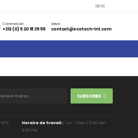
DEVIS
Commercial :
devis :
+212 (0) 5 20 18 29 96‬
contact@ecotech-int.com
SUBSCRIBE
, N°3
Horaire de travail :
Lun – Sam / 9:00 AM-
8:00 PM