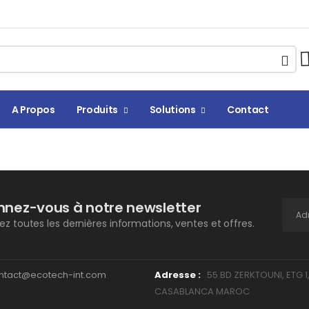
A Propos
Produits
Solutions
Contact
nez-vous à notre newsletter
z toutes les dernières informations, ventes et offres.
ntact@ecotech-int.com
Adresse :
55 BD ZERKTOUNI, ETG 1
CASABLANCA MAROC