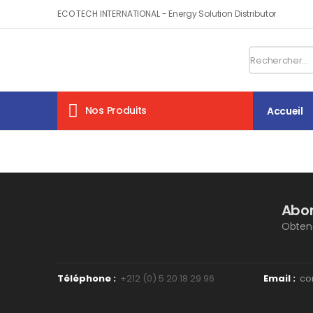
ECO TECH INTERNATIONAL - Energy Solution Distributor
Nos Produits
Accueil
Abon
Obtene
Téléphone :
+212 (0) 5 20 18 29 96‬
Email
:
co