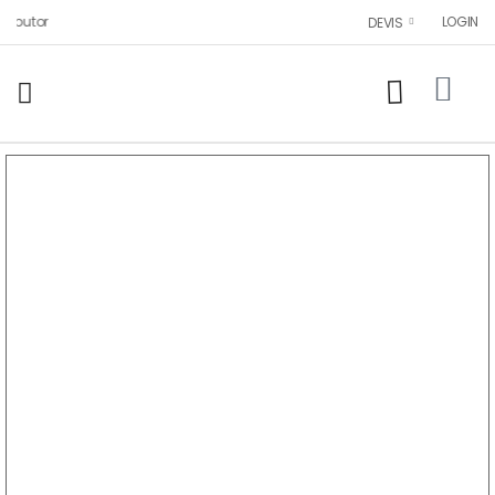
butor
LOGIN
DEVIS