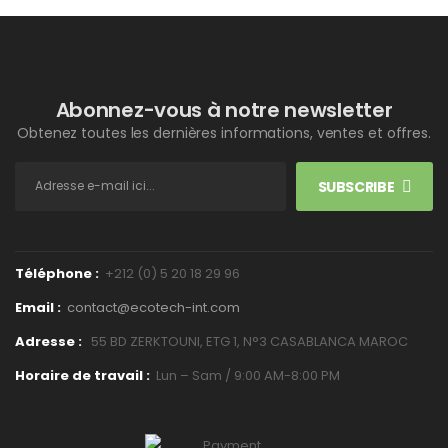
Abonnez-vous à notre newsletter
Obtenez toutes les dernières informations, ventes et offres.
SUBSCRIBE
Téléphone :
+212 (0) 5 20 18 29 96‬
Email
:
contact@ecotech-int.com
Adresse :
55 BD ZERKTOUNI, ETG 1, N°3 CASABLANCA MAROC
Horaire de travail :
Lun – Sam / 9:00 AM-8:00 PM