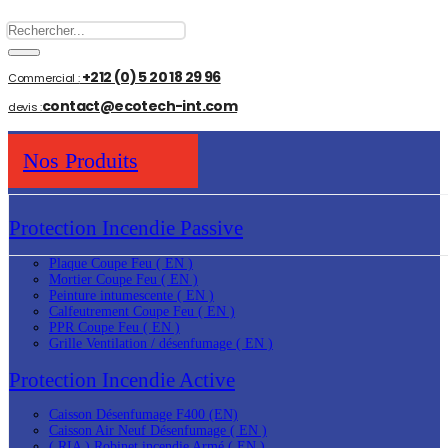
+212 (0) 5 20 18 29 96‬
Commercial :
contact@ecotech-int.com
devis :
Nos Produits
Protection Incendie Passive
Plaque Coupe Feu ( EN )
Mortier Coupe Feu ( EN )
Peinture intumescente ( EN )
Calfeutrement Coupe Feu ( EN )
PPR Coupe Feu ( EN )
Grille Ventilation / désenfumage ( EN )
Protection Incendie Active
Caisson Désenfumage F400 (EN)
Caisson Air Neuf Désenfumage ( EN )
( RIA ) Robinet incendie Armé ( EN )